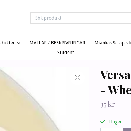
odukter
MALLAR / BESKRIVNINGAR
Miankas Scrap's 
Student
Versa
- Whe
35 kr
I lager.