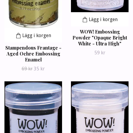
Lägg i korgen
WOW! Embossing
Lägg i korgen
Powder "Opaque Bright
White - Ultra High"
Stampendous Frantage -
59 kr
Aged Ochre Embossing
Enamel
69 kr
35 kr