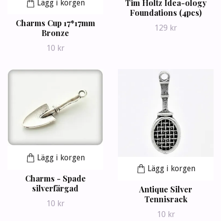
Tim Holtz Idea-ology
Lägg i korgen
Foundations (4pcs)
Charms Cup 17*17mm
129 kr
Bronze
10 kr
Lägg i korgen
Lägg i korgen
Charms - Spade
silverfärgad
Antique Silver
Tennisrack
10 kr
10 kr