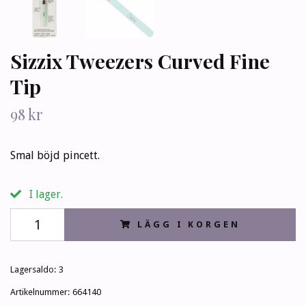
Sizzix Tweezers Curved Fine
Tip
98 kr
Smal böjd pincett.
I lager.
LÄGG I KORGEN
Lagersaldo:
3
Artikelnummer:
664140