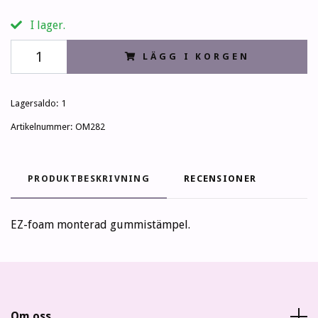
I lager.
LÄGG I KORGEN
Lagersaldo:
1
Artikelnummer:
OM282
PRODUKTBESKRIVNING
RECENSIONER
EZ-foam monterad gummistämpel.
Om oss