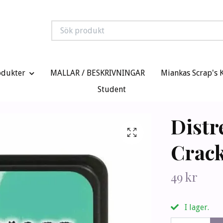
odukter
MALLAR / BESKRIVNINGAR
Miankas Scrap's 
Student
Distr
Crack
49 kr
I lager.