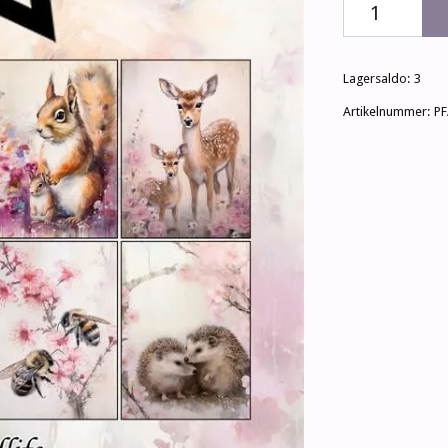
Lagersaldo:
3
Artikelnummer:
PF