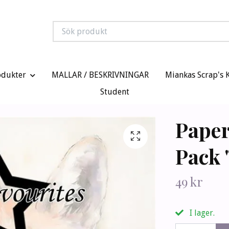
odukter
MALLAR / BESKRIVNINGAR
Miankas Scrap's 
Student
Paper
Pack 
49 kr
I lager.