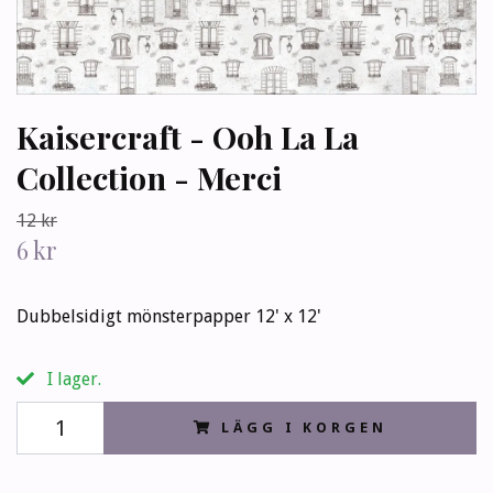
Kaisercraft - Ooh La La
Collection - Merci
12 kr
6 kr
Dubbelsidigt mönsterpapper 12' x 12'
I lager.
LÄGG I KORGEN