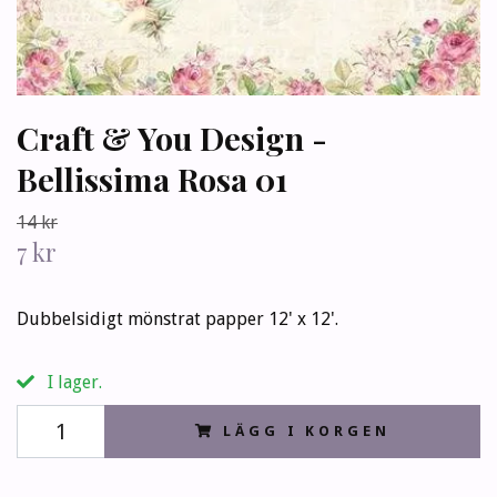
Craft & You Design -
Bellissima Rosa 01
14 kr
7 kr
Dubbelsidigt mönstrat papper 12' x 12'.
I lager.
LÄGG I KORGEN