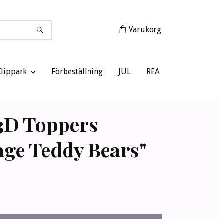
Varukorg
Klippark
Förbeställning
JUL
REA
3D Toppers
age Teddy Bears"