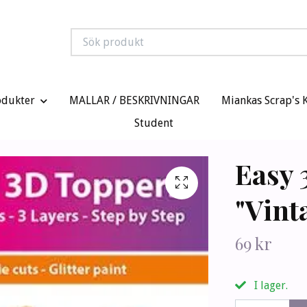
odukter
MALLAR / BESKRIVNINGAR
Miankas Scrap's 
Student
Easy 
"Vint
69 kr
I lager.