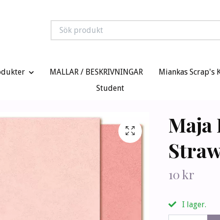
odukter
MALLAR / BESKRIVNINGAR
Miankas Scrap's 
Student
Maja 
Straw
10 kr
I lager.