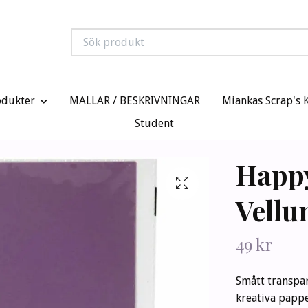
odukter
MALLAR / BESKRIVNINGAR
Miankas Scrap's 
Student
Happ
Vellu
49 kr
Smått transpa
kreativa pappe