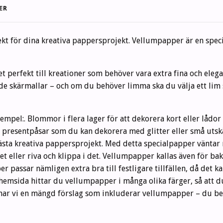
ER
t för dina kreativa pappersprojekt. Vellumpapper är en speci
det perfekt till kreationer som behöver vara extra fina och ele
e skärmallar – och om du behöver limma ska du välja ett lim 
xempel:. Blommor i flera lager för att dekorera kort eller lå
presentpåsar som du kan dekorera med glitter eller små utskä
nästa kreativa pappersprojekt. Med detta specialpapper vänta
et eller riva och klippa i det. Vellumpapper kallas även för b
 passar nämligen extra bra till festligare tillfällen, då det k
hemsida hittar du vellumpapper i många olika färger, så att 
ar vi en mängd förslag som inkluderar vellumpapper – du behöv