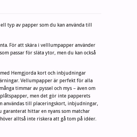
ell typ av papper som du kan använda till
ganta. För att skära i velllumpapper använder
som passar för släta ytor, men du kan också
dor med Hemgjorda kort och inbjudningar
rningar. Vellumpapper är perfekt för alla
r många timmar av pyssel och mys – även om
akplåtspapper, men det gör inte papperets
an användas till placeringskort, inbjudningar,
du garanterat hittar en nyans som matchar
er alltså inte riskera att gå tom på idéer.