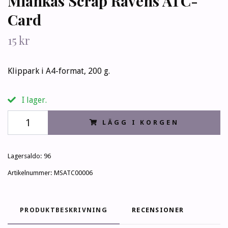
Miankas Scrap Ravens ATC-
Card
15 kr
Klippark i A4-format, 200 g.
I lager.
LÄGG I KORGEN
Lagersaldo:
96
Artikelnummer:
MSATC00006
PRODUKTBESKRIVNING
RECENSIONER