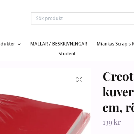
odukter
MALLAR / BESKRIVNINGAR
Miankas Scrap's 
Student
Creot
kuver
cm, r
139 kr