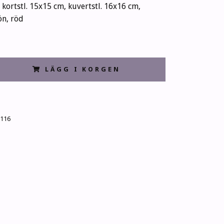
, kortstl. 15x15 cm, kuvertstl. 16x16 cm,
ön, röd
LÄGG I KORGEN
116