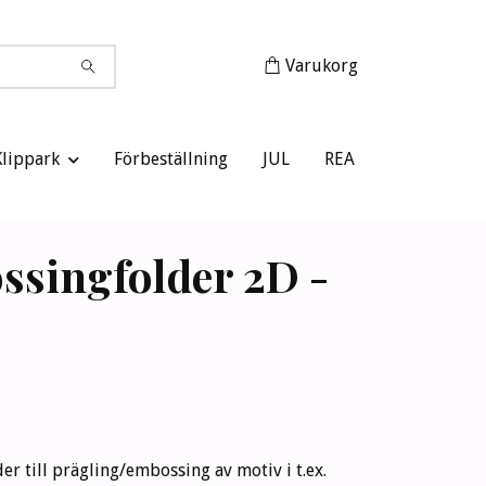
Varukorg
Klippark
Förbeställning
JUL
REA
singfolder 2D -
r till prägling/embossing av motiv i t.ex.