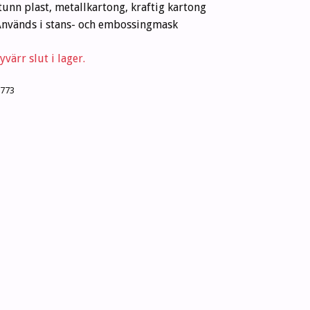
nn plast, metallkartong, kraftig kartong
 Används i stans- och embossingmask
värr slut i lager.
773