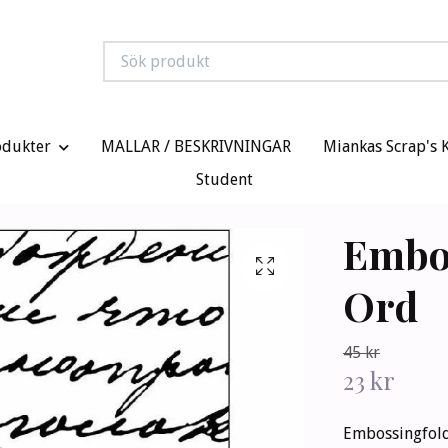
odukter
MALLAR / BESKRIVNINGAR
Miankas Scrap's 
Student
Embos
Ord
45 kr
23 kr
Embossingfolde