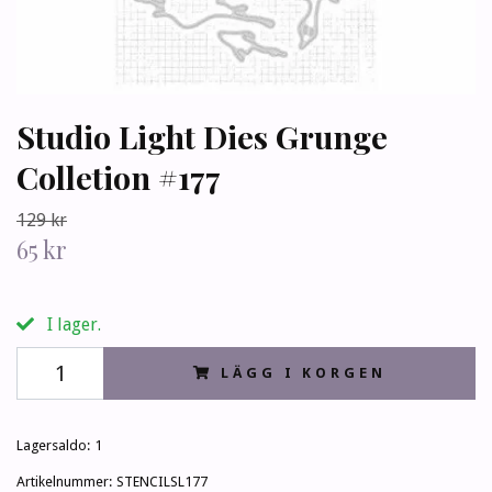
Studio Light Dies Grunge
Colletion #177
129 kr
65 kr
I lager.
LÄGG I KORGEN
Lagersaldo:
1
Artikelnummer:
STENCILSL177