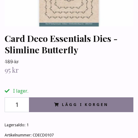
Card Deco Essentials Dies -
Slimline Butterfly
189 kr
95 kr
I lager.
LÄGG I KORGEN
Lagersaldo:
1
Artikelnummer:
CDECD0107