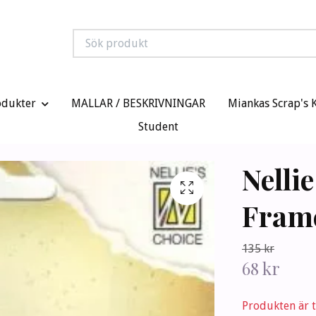
odukter
MALLAR / BESKRIVNINGAR
Miankas Scrap's 
Student
Nelli
Frame
135 kr
68 kr
Produkten är ty