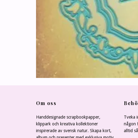
Om oss
Behö
Handdesignade scrapbookpapper,
Tveka i
klippark och kreativa kollektioner
någon f
inspirerade av svensk natur. Skapa kort,
alltid s
album och presenter med exklusiva motiv