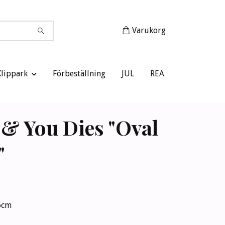
Varukorg
Klippark
Förbeställning
JUL
REA
 & You Dies "Oval
"
,6cm