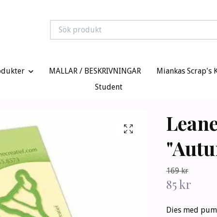
odukter
MALLAR / BESKRIVNINGAR
Miankas Scrap's 
Student
Leane
"Aut
169 kr
85 kr
Dies med pump