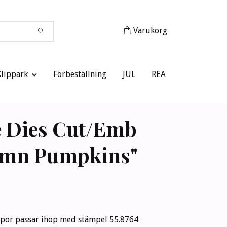
Varukorg
Klippark
Förbeställning
JUL
REA
 Dies Cut/Emb
umn Pumpkins"
or passar ihop med stämpel 55.8764