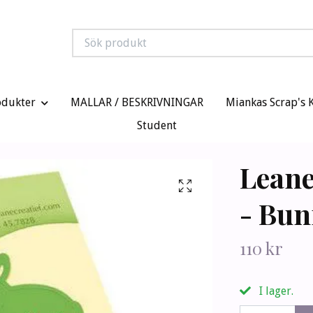
odukter
MALLAR / BESKRIVNINGAR
Miankas Scrap's 
Student
Leane
- Bun
110 kr
I lager.