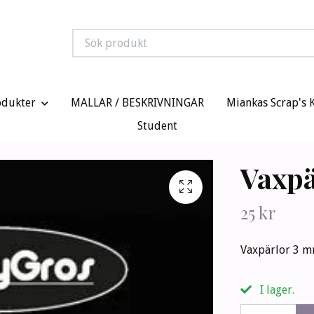
odukter
MALLAR / BESKRIVNINGAR
Miankas Scrap's 
Student
Vaxpä
25 kr
Vaxpärlor 3 mm
I lager.