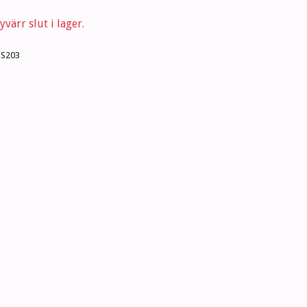
värr slut i lager.
PS203