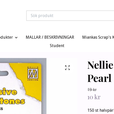
odukter
MALLAR / BESKRIVNINGAR
Miankas Scrap's 
Student
Nelli
Pearl
19 kr
10 kr
150 st halvpär