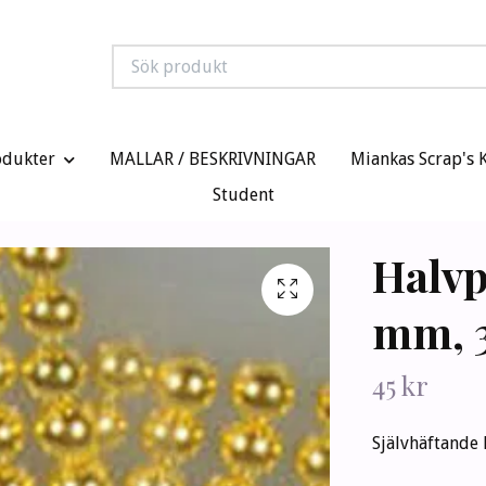
odukter
MALLAR / BESKRIVNINGAR
Miankas Scrap's 
Student
Halvp
mm, 3
45 kr
Självhäftande 