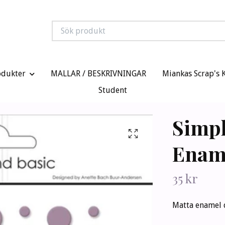
odukter
MALLAR / BESKRIVNINGAR
Miankas Scrap's 
Student
Simpl
Ename
35 kr
Matta enamel do