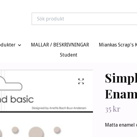
odukter
MALLAR / BESKRIVNINGAR
Miankas Scrap's 
Student
Simpl
Ename
35 kr
Matta enamel do