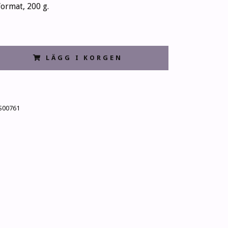
format, 200 g.
LÄGG I KORGEN
S00761