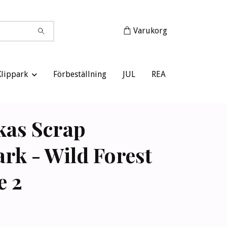
Varukorg
Klippark
Förbeställning
JUL
REA
kas Scrap
ark - Wild Forest
e 2