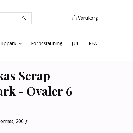
Varukorg
Klippark
Förbeställning
JUL
REA
kas Scrap
ark - Ovaler 6
format, 200 g.