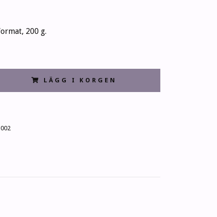
format, 200 g.
LÄGG I KORGEN
G002