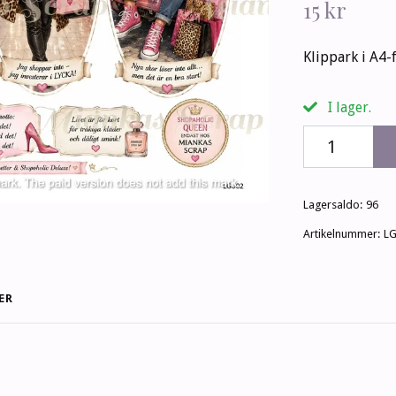
15 kr
Klippark i A4-
I lager.
Lagersaldo:
96
Artikelnummer:
L
ER