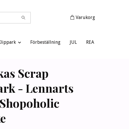
Varukorg
Klippark
Förbeställning
JUL
REA
kas Scrap
ark - Lennarts
 Shopoholic
e