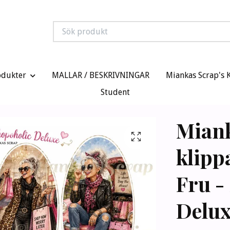
odukter
MALLAR / BESKRIVNINGAR
Miankas Scrap's 
Student
Mian
klipp
Fru -
Delux