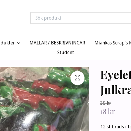
odukter
MALLAR / BESKRIVNINGAR
Miankas Scrap's 
Student
Eyele
Julkr
35 kr
18 kr
12 st brads i 