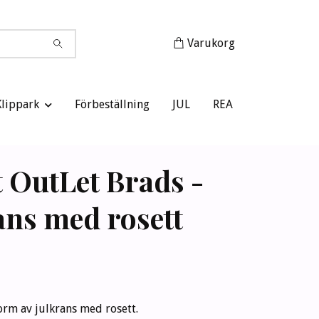
Varukorg
Klippark
Förbeställning
JUL
REA
t OutLet Brads -
ans med rosett
form av julkrans med rosett.