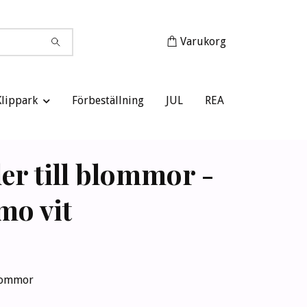
Varukorg
Klippark
Förbeställning
JUL
REA
ler till blommor -
mo vit
blommor