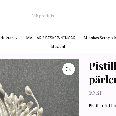
odukter
MALLAR / BESKRIVNINGAR
Miankas Scrap's 
Student
Pistil
pärle
10 kr
Pistiller till 